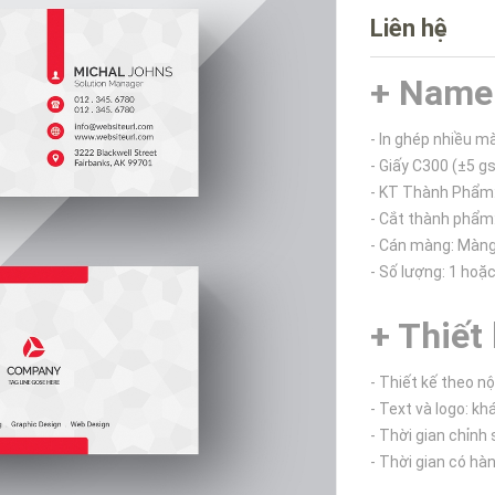
Liên hệ
+ Name 
- In ghép nhiều m
- Giấy C300 (±5 g
- KT Thành Phẩm
- Cắt thành phẩm
- Cán màng: Màn
- Số lượng: 1 hoặ
+ Thiết 
- Thiết kế theo n
- Text và logo: k
- Thời gian chỉnh 
- Thời gian có hàn