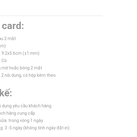
card:
àu 2 mặt.
sm)
: 9.2x5.6cm (±1 mm)
: Có
g mờ hoặc bóng 2 mặt
c 2 nội dung, có hộp kèm theo.
kế:
ội dung yêu cầu khách hàng.
hách hàng cung cấp.
sửa: trong vòng 1 ngày.
g: 3 -5 ngày (không tính ngày đặt in).