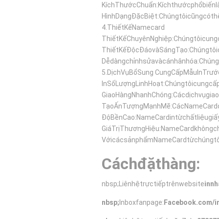
KíchThướcChuẩn:Kíchthướcphổbiến
HìnhDạngĐặcBiệt:Chúngtôicũngcót
4.
ThiếtKếNamecard
ThiếtKếChuyênNghiệp:Chúngtôicung
ThiếtKếĐộcĐáovàSángTạo:Chúngtôi
Dễdàngchỉnhsửavàcánhânhóa:Chúngt
5.
DịchVụBổSung
CungCấpMẫuInTrước
InSốLượngLinhHoạt:Chúngtôicungc
GiaoHàngNhanhChóng:Cácdịchvụgia
TạoẤnTượngMạnhMẽ:CácNameCardđượ
ĐộBềnCao:NameCardintừchấtliệugiấ
GiáTrịThươngHiệu:NameCardkhôngch
VớicácsảnphẩmNameCardtừchúngtôi
Cáchđặthàng:
nbsp;Liênhệtrựctiếptrênwebsite
innh
nbsp;
Inboxfanpage:
Facebook.com/in