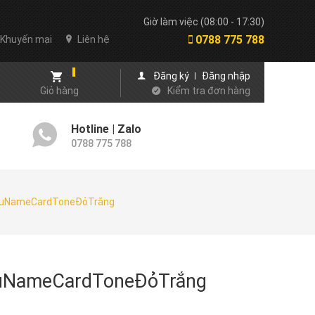
Giờ làm việc (08:00 - 17:30)
0788 775 788
Khuyến mại
Liên hệ
Đăng ký
Đăng nhập
Giỏ hàng
Kiểm tra đơn hàng
Hotline | Zalo
0788 775 788
uNameCardToneĐỏTrắng
NameCardToneĐỏTrắng