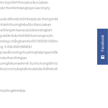
ớctùychỉnhtheoyêucầucủabạn.
ặctheohìnhdạnglogocủacôngty.
ắcđếnviệcbốtríhợplýcácthôngtinliênlạc.
ìnhảnhthươnghiệuđộcđáocủabạn.
hôngtintạoracácbảninriêngbiệt.
ngvàđảmbảothiếtkếnhưmongmuốn.
Facebook
bạnnbsp;chẳnghạnnhư501005001000namecardhoặchơn.
ng.
6.
ĐặcđiểmNổiBật
ptạoấntượngchuyênnghiệpngaytừlầngặpđầutiên.
màutheothờigian.
ươnghiệumạnhmẽ.Sựchútrọngđếntừngchitiếtinấnthểhiệnsựchuyênn
cóđượcmộtsảnphẩmhoànhảothểhiệnđượcphongcáchvàsựchuyênnghiệ
hủđộngliênhệlại