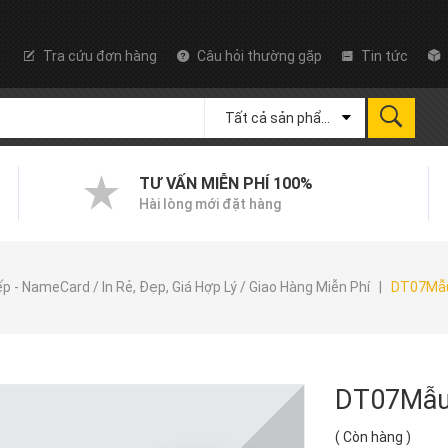
Tra cứu đơn hàng
Câu hỏi thường gặp
Tin tức
Tất cả sản phẩm
TƯ VẤN MIỄN PHÍ 100%
Hài lòng mới đặt hàng
p - NameCard / In Rẻ, Đẹp, Giá Hợp Lý / Giao Hàng Miễn Phí
|
DT07Mẫ
DT07Mẫu
(
Còn hàng
)