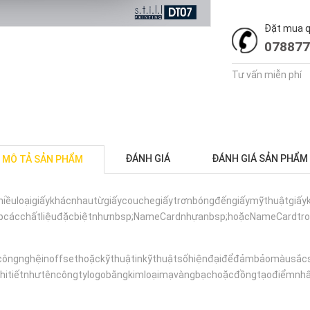
Đặt mua qu
078877
Tư vấn miễn phí
ĐÁNH GIÁ
ĐÁNH GIÁ SẢN PHẨM
MÔ TẢ SẢN PHẨM
iềuloạigiấykhácnhautừgiấycouchegiấytrơnbóngđếngiấymỹthuậtgiấykr
ấpcácchấtliệuđặcbiệtnhưnbsp;NameCardnhựanbsp;hoặcNameCardtr
ôngnghệinoffsethoặckỹthuậtinkỹthuậtsốhiệnđạiđểđảmbảomàusắcsắ
chitiếtnhưtêncôngtylogobằngkimloạimạvàngbạchoặcđồngtạođiểmnhấ