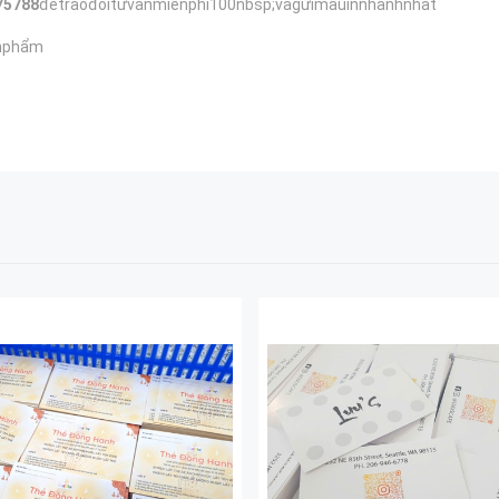
75788
đểtraođổitưvấnmiễnphí100nbsp;vàgửimẫuinnhanhnhất
nphẩm