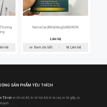
 Thương
NameCardNhàHàngGANGWON
Dịc
ting
Liên hệ
iên hệ
Xem chi tiết
Liên hệ
DÒNG SẢN PHẨM YÊU THÍCH
In Tờ rơi:
in tờ rơi A5, In tờ tơi A4, In to roii, in tờ gấp, in
nhanh