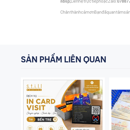
nbsp;
LiênhệtrựctiếphoặcZalo:
07887
ChânthànhcảmơnBạnđãquantâmsả
SẢN PHẨM LIÊN QUAN