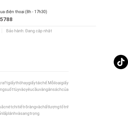
a điện thoại (8h - 17h30)
5788
Bảo hành: Đang cập nhật
aftgiấythôhaygiấytáichế.Mỗiloạigiấymanglạicảmgiácvàấntượngriêng
ongsuốttùyvàoyêucầuvàngânsáchcủabạn.
cnétchitiếtrõràngvàchấtlượngtốtnhất.
nlấplánhvàsangtrọng.