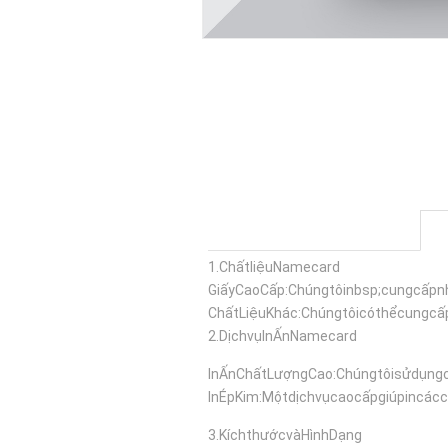
1.
ChấtliệuNamecard
GiấyCaoCấp:Chúngtôinbsp;cungcấpnh
ChấtLiệuKhác:Chúngtôicóthểcungc
2.
DịchvụInẤnNamecard
InẤnChấtLượngCao:Chúngtôisửdụngc
InÉpKim:Mộtdịchvụcaocấpgiúpincác
3.
KíchthướcvàHìnhDạng