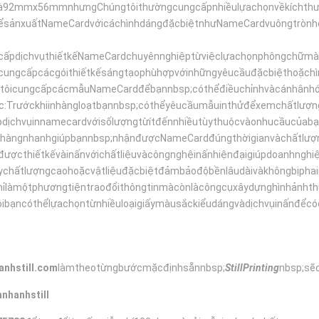
là92mmx56mmnhưngChúngtôithườngcungcấpnhiềulựachọnvềkíchthư
hểsảnxuấtNameCardvớicáchìnhdángđặcbiệtnhưNameCardvuôngtrònho
cấpdịchvụthiếtkếNameCardchuyênnghiệptừviệclựachọnphôngchữmàus
cungcấpcácgóithiếtkếsángtạophùhợpvớinhữngyêucầuđặcbiệthoặch
ôicungcấpcácmẫuNameCardđểbạnnbsp;cóthểđiềuchỉnhvàcánhânhóat
:Trướckhiinhàngloạtbạnnbsp;cóthểyêucầumẫuinthửđểxemchấtlượ
ấpdịchvụinnamecardvớisốlượngtừítđếnnhiềutùythuộcvàonhucầucủa
ohàngnhanhgiúpbạnnbsp;nhậnđượcNameCardđúngthờigianvàchấtlượ
cthiếtkếvàinấnvớichấtliệuvàcôngnghệinấnhiệnđạigiúpdoanhnghiệ
ychấtlượngcaohoặcvậtliệuđặcbiệtđảmbảođộbềnlâudàivàkhôngbịphai
ỉlàmộtphươngtiệntraođổithôngtinmàcònlàcôngcụxâydựnghìnhảnhth
bạncóthểlựachọntừnhiềuloạigiấymàusắckiểudángvàdịchvụinấnđể
anhstill.com
làmtheotừngbướcmặcđịnhsẵnnbsp;
StillPrinting
nbsp;sẽc
nhanhstill