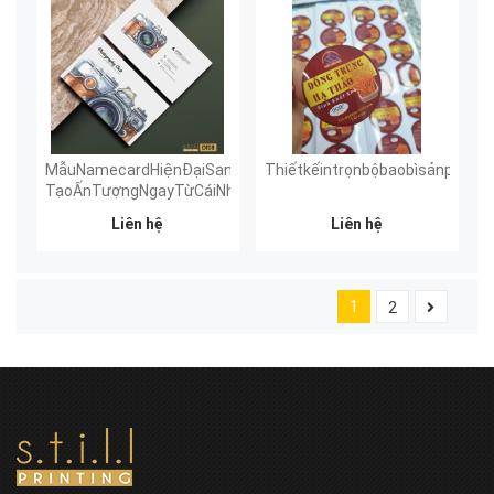
MẫuNamecardHiệnĐạiSangTrọng–
Thiếtkếintrọnbộbaobìsảnphẩm:
TạoẤnTượngNgayTừCáiNhìnĐầuTiên
Liên hệ
Liên hệ
1
2