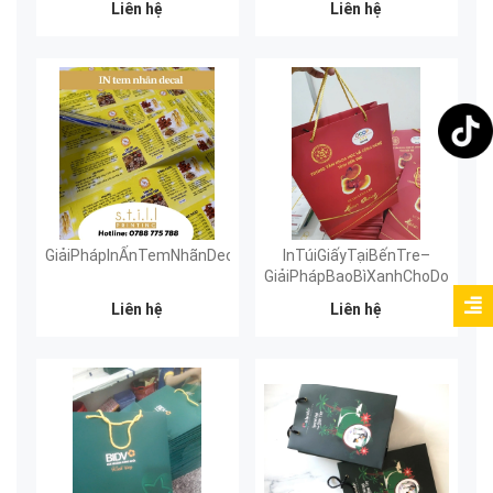
Liên hệ
Liên hệ
Trong Ngày | Still Printing
Bến Tre
GiảiPhápInẤnTemNhãnDecalNhanhChóngChuyênNghiệpVàĐáng
InTúiGiấyTạiBếnTre–
GiảiPhápBaoBìXanhChoDoanhNg
Liên hệ
Liên hệ