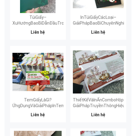
TúiGiấy–
InTúiGiấyCácLoại–
XuHướngBaoBìDẫnĐầuTrongNgànhInẤnHiệnĐại
GiảiPhápBaoBìChuyênNghiệpTă
Liên hệ
Liên hệ
TemGiấyLàGì?
ThiếtKếVàInẤnComboHộpGiấy
ỨngDụngVàGiảiPhápInTemGiấyTheoYêuCầuChoDoanhNghiệp
GiảiPhápTruyềnThôngHiệuQuả
Liên hệ
Liên hệ