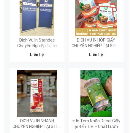
Dịch Vụ In Standee
DỊCH VỤ IN HỘP GIẤY
Chuyên Nghiệp Tại In
CHUYÊN NGHIỆP TẠI STILL
Nhanh Still Printing
PRINTING
Liên hệ
Liên hệ
DỊCH VỤ IN NHANH
⭐ In Tem Nhãn Decal Giấy
CHUYÊN NGHIỆP TẠI STILL
Tại Bến Tre – Chất Lượng
PRINTING
Cao, Giá Rẻ, In Nhanh