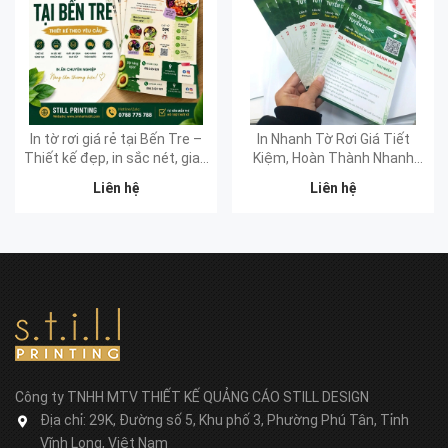
In tờ rơi giá rẻ tại Bến Tre –
In Nhanh Tờ Rơi Giá Tiết
Thiết kế đẹp, in sắc nét, giao
Kiệm, Hoàn Thành Nhanh
nhanh
Chóng Tại Bến Tre
Liên hệ
Liên hệ
Công ty TNHH MTV THIẾT KẾ QUẢNG CÁO STILL DESIGN
Địa chỉ:
29K, Đường số 5, Khu phố 3, Phường Phú Tân, Tỉnh
Vĩnh Long, Việt Nam