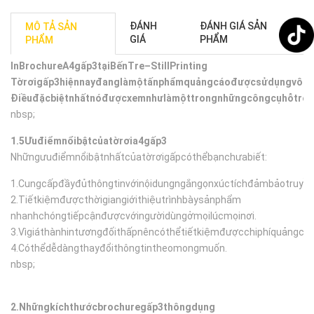
ĐÁNH
ĐÁNH GIÁ SẢN
MÔ TẢ SẢN
GIÁ
PHẨM
PHẨM
InBrochureA4gấp3tạiBếnTre–
StillPrinting
Tờrơigấp3hiệnnayđanglàmộtấnphẩmquảngcáođượcsửdụngvôcùng
Điềuđặcbiệtnhấtnóđượcxemnhưlàmộttrongnhữngcôngcụhỗtrợma
nbsp;
1.5Ưuđiểmnổibậtcủatờrơia4gấp3
Nhữngưuđiểmnổibậtnhấtcủatờrơigấpcóthểbạnchưabiết:
1.Cungcấpđầyđủthôngtinvớinộidungngắngọnxúctíchđảmbảotruyề
2.Tiếtkiệmđượcthờigiangiớithiệutrìnhbàysảnphẩm
nhanhchóngtiếpcậnđượcvớingườidùngởmọilúcmọinơi.
3.Vìgiáthànhintươngđốithấpnêncóthểtiếtkiệmđượcchiphíquảngcáo
4.Cóthểdễdàngthayđổithôngtintheomongmuốn.
nbsp;
2.Nhữngkíchthước
brochuregấp3thôngdụng