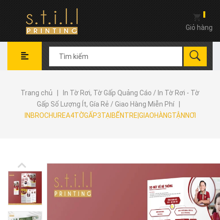
Giỏ hàng
Trang chủ
|
In Tờ Rơi, Tờ Gấp Quảng Cáo / In Tờ Rơi - Tờ
Gấp Số Lượng Ít, Gía Rẻ / Giao Hàng Miễn Phí
|
INBROCHUREA4TỜGẤP3TẠIBẾNTRE|GIAOHÀNGTẬNNƠI