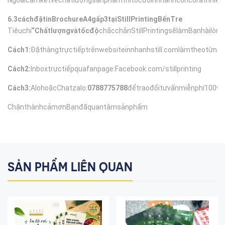
Ngoàicamkếtvềchấtlượngsảnphẩmthìtốcđộinnhanhcòncórấtnhiều
6.3cáchđặtinBrochureA4gấp3tại
StillPrintingBếnTre
Tiêuchí
“Chấtlượngvàtốcđộ
chắcchắnStillPrintingsẽlàmBạnhàilò
Cách1:
Đặthàngtrựctiếptrênwebsite
innhanhstill.comlàmtheotừngb
Cách2:
Inboxtrựctiếpquafanpage:
Facebook.com/stillprinting
Cách3:
AlohoặcChatzalo:
0788775788
đểtraođổitưvấnmiễnphí100v
ChânthànhcảmơnBạnđãquantâmsảnphẩm
SẢN PHẨM LIÊN QUAN