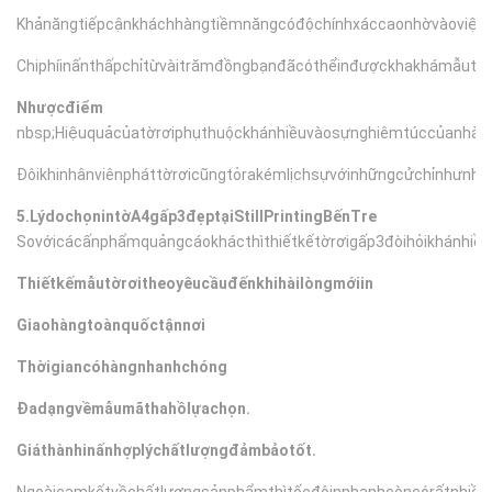
Khảnăngtiếpcậnkháchhàngtiềmnăngcóđộchínhxáccaonhờvàoviệck
Chiphíinấnthấpchỉtừvàitrămđồngbạnđãcóthểinđượckhakhámẫutờr
Nhượcđiểm
nbsp;
Hiệuquảcủatờrơiphụthuộckhánhiềuvàosựnghiêmtúccủanhàp
Đôikhinhânviênpháttờrơicũngtỏrakémlịchsựvớinhữngcửchỉnhưn
5.LýdochọnintờA4gấp3đẹptạiStillPrintingBếnTre
Sovớicácấnphẩmquảngcáokhácthì
thiếtkếtờrơigấp3đòihỏikhánhi
Thiếtkếmẫutờrơitheoyêucầuđếnkhihàilòngmớiin
Giaohàngtoànquốctậnnơi
Thờigiancóhàngnhanhchóng
Đadạngvềmẫumãthahồlựachọn.
Giáthànhinấnhợplýchấtlượngđảmbảotốt.