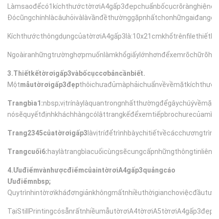
Làmsaođểcó1kíchthướctờrơiA4gấp3đẹpchuẩnbốcụcrõrànghiệnđạ
Đócũngchínhlàcâuhỏivàlàvầnđềthườnggặpnhấtchonhữngaiđangcó
KíchthướcthôngdụngcủatờrơiA4gấp3là:10x21cmkhổtrênfilethiết
Ngoàiranhữngtrườnghợpmuốnlàmkhổgiấylớnhơnđểxemrõchữrõhìnhả
3.Thiếtkếtờrơigấp3vàbốcụccơbảncầnbiết.
Một
mẫutờrơigấp3đẹp
thôichưađủmàphảichuẩnvềvềmặtkíchthướccá
Trangbìa1:
nbsp;vịtrínàylàquantrongnhấtthườngđểgâychúývềmặt
nósẽquyếtđịnhkháchhàngcólậttrangkếđểxemtiếpbrochurecủamìn
Trang2345củatờrơigấp3
làvịtríđểtrìnhbàychitiếtvềcácchươngtr
Trangcuối6:
haylàtrangbìacuốicùngsẽcungcấpnhữngthôngtinliên
4.ƯuđiểmvànhượcđiểmcủaintờrơiA4gấp3quảngcáo
Ưuđiểmnbsp;
Quytrìnhintờrơikháđơngiảnkhôngmấtnhiềuthờigianchoviệcđầutư
TạiStillPrintingcósẵnrấtnhiềumẫutờrơiA4tờrơiA5tờrơiA4gấp3đẹp