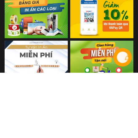
Liên hệ
© Bản quyền thuộc về In Nhanh Still
Cung cấp bởi
Sapo