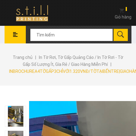
Giỏ hàng
Trang chủ
|
In Tờ Rơi, Tờ Gấp Quảng Cáo / In Tờ Rơi - Tờ
Gấp Số Lượng Ít, Gía Rẻ / Giao Hàng Miễn Phí
|
INBROCHUREA4TỜGẤP3CHỈVỚI1.320VNĐ/TỜTẠIBẾNTRE|GIAOHÀ