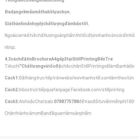
Thờigiancóhàngnhanhchóng
Đadạngvềmẫumãthahồlựachọn.
Giáthànhinấnhợplýchấtlượngđảmbảotốt.
Ngoàicamkếtvềchấtlượngsảnphẩmthìtốcđộinnhanhcòncórấtnhiều
nbsp;
4.3cáchđặtinBrochureA4gấp3tại
StillPrintingBếnTre
Tiêuchí
“Chấtlượngvàtốcđộ
chắcchắnStillPrintingsẽlàmBạnhàilò
Cách1:
Đặthàngtrựctiếptrênwebsite
innhanhstill.comlàmtheotừngb
Cách2:
Inboxtrựctiếpquafanpage:
Facebook.com/stillprinting
Cách3:
AlohoặcChatzalo:
0788775788
đểtraođổitưvấnmiễnphí100v
ChânthànhcảmơnBạnđãquantâmsảnphẩm