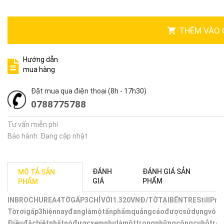
THÊM VÀO 
Hướng dẫn
mua hàng
Đặt mua qua điện thoại (8h - 17h30)
0788775788
Tư vấn miễn phí
Bảo hành: Đang cập nhật
ĐÁNH
ĐÁNH GIÁ SẢN
MÔ TẢ SẢN
GIÁ
PHẨM
PHẨM
INBROCHUREA4TỜGẤP3CHỈVỚI1.320VNĐ/TỜTẠIBẾNTRE
StillPri
Tờrơigấp3hiệnnayđanglàmộtấnphẩmquảngcáođượcsửdụngvôcùng
Điềuđặcbiệtnhấtnóđượcxemnhưlàmộttrongnhữngcôngcụhỗtrợma