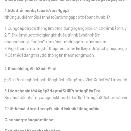
1.5Ưuđiểmnổibậtcủatờrơia4gấp3
Nhữngưuđiểmnổibậtnhấtcủatờrơigấpcóthểbạnchưabiết:
1.Cungcấpđầyđủthôngtinvớinộidungngắngọnxúctíchđảmbảotruyề
2.Tiếtkiệmđượcthờigiangiớithiệutrìnhbàysảnphẩm
nhanhchóngtiếpcậnđượcvớingườidùngởmọilúcmọinơi.
3.Vìgiáthànhintươngđốithấpnêncóthểtiếtkiệmđượcchiphíquảngcáo
4.Cóthểdễdàngthayđổithôngtintheomongmuốn.
2.KháchhàngVĩnhXuânPhát
StillPrintinghânhạnhđồnghànhcũngđơnvịVĩnhXuânPháttrongcô
3.LýdochọnintờA4gấp3đẹptạiStillPrintingBếnTre
Sovớicácấnphẩmquảngcáokhácthì
thiếtkếtờrơigấp3đòihỏikhánhi
Thiếtkếmẫutờrơitheoyêucầuđếnkhihàilòngmớiin
Giaohàngtoànquốctậnnơi