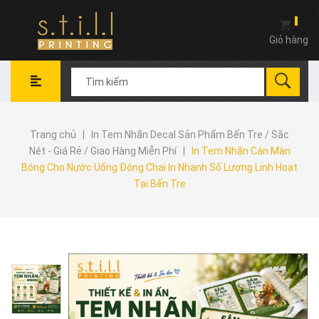
Giỏ hàng
Trang chủ
|
In Tem Nhãn Decal Sản Phẩm Bến Tre / Sắc
Nét - Giá Rẻ / Giao Hàng Miễn Phí
|
In Tem Nhãn Cán Màn
Bóng Cho Nước Uống Đóng Chai In Nhanh Số Lượng Linh Hoạt
Tại Bến Tre