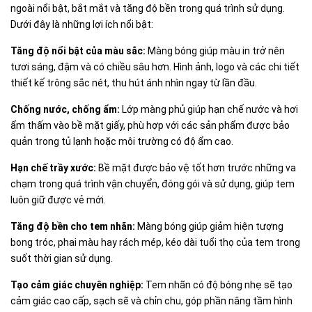
ngoài nổi bật, bắt mắt và tăng độ bền trong quá trình sử dụng.
Dưới đây là những lợi ích nổi bật:
Tăng độ nổi bật của màu sắc:
Màng bóng giúp màu in trở nên
tươi sáng, đậm và có chiều sâu hơn. Hình ảnh, logo và các chi tiết
thiết kế trông sắc nét, thu hút ánh nhìn ngay từ lần đầu.
Chống nước, chống ẩm:
Lớp màng phủ giúp hạn chế nước và hơi
ẩm thấm vào bề mặt giấy, phù hợp với các sản phẩm được bảo
quản trong tủ lạnh hoặc môi trường có độ ẩm cao.
Hạn chế trầy xước:
Bề mặt được bảo vệ tốt hơn trước những va
chạm trong quá trình vận chuyển, đóng gói và sử dụng, giúp tem
luôn giữ được vẻ mới.
Tăng độ bền cho tem nhãn:
Màng bóng giúp giảm hiện tượng
bong tróc, phai màu hay rách mép, kéo dài tuổi thọ của tem trong
suốt thời gian sử dụng.
Tạo cảm giác chuyên nghiệp:
Tem nhãn có độ bóng nhẹ sẽ tạo
cảm giác cao cấp, sạch sẽ và chỉn chu, góp phần nâng tầm hình