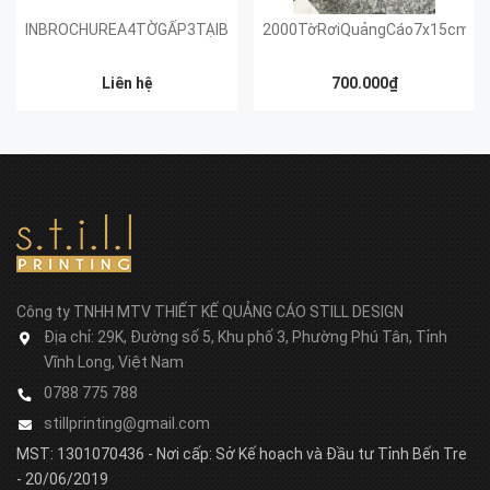
INBROCHUREA4TỜGẤP3TẠIBẾNTREGIÁRẺGIAOHÀNGTẬNNƠI
2000TờRơiQuảngCáo7x15cm;3
Liên hệ
700.000₫
Công ty TNHH MTV THIẾT KẾ QUẢNG CÁO STILL DESIGN
Địa chỉ:
29K, Đường số 5, Khu phố 3, Phường Phú Tân, Tỉnh
Vĩnh Long, Việt Nam
0788 775 788
stillprinting@gmail.com
MST: 1301070436 - Nơi cấp: Sở Kế hoạch và Đầu tư Tỉnh Bến Tre
- 20/06/2019