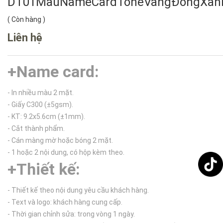
DT01MẫuNameCardToneVàngĐồngXan
(
Còn hàng
)
Liên hệ
+
Name card:
- In nhiều màu 2 mặt.
- Giấy C300 (±5gsm).
- KT: 9.2x5.6cm (±1mm).
- Cắt thành phẩm.
- Cán màng mờ hoặc bóng 2 mặt.
- 1 hoặc 2 nội dung, có hộp kèm theo.
+Thiết kế:
- Thiết kế theo nội dung yêu cầu khách hàng.
- Text và logo: khách hàng cung cấp.
- Thời gian chỉnh sửa: trong vòng 1 ngày.