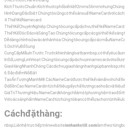
3.
KíchthướcvàHìnhDạng
KíchThướcChuẩn:Kíchthướcphổbiếnlà92mmx56mmnhưngChúngtôit
HìnhDạngĐặcBiệt:ChúngtôicũngcóthểsảnxuấtNameCardvớicáchìn
4.
ThiếtKếNamecard
ThiếtKếChuyênNghiệp:ChúngtôicungcấpdịchvụthiếtkếNameCardchu
ThiếtKếĐộcĐáovàSángTạo:Chúngtôicungcấpcácgóithiếtkếsángtạ
Dễdàngchỉnhsửavàcánhânhóa:ChúngtôicungcấpcácmẫuNameCardđể
5.
DịchVụBổSung
CungCấpMẫuInTrước:Trướckhiinhàngloạtbạnnbsp;cóthểyêucầum
InSốLượngLinhHoạt:Chúngtôicungcấpdịchvụinnamecardvớisốlượ
GiaoHàngNhanhChóng:Cácdịchvụgiaohàngnhanhgiúpbạnnbsp;nhận
6.
ĐặcđiểmNổiBật
TạoẤnTượngMạnhMẽ:CácNameCardđượcthiếtkếvàinấnvớichấtliệuv
ĐộBềnCao:NameCardintừchấtliệugiấychấtlượngcaohoặcvậtliệuđặ
GiáTrịThươngHiệu:NameCardkhôngchỉlàmộtphươngtiệntraođổith
VớicácsảnphẩmNameCardtừchúngtôibạncóthểlựachọntừnhiềuloạ
Cáchđặthàng:
nbsp;Liênhệtrựctiếptrênwebsite
innhanhstill.com
làmtheotừngbướ