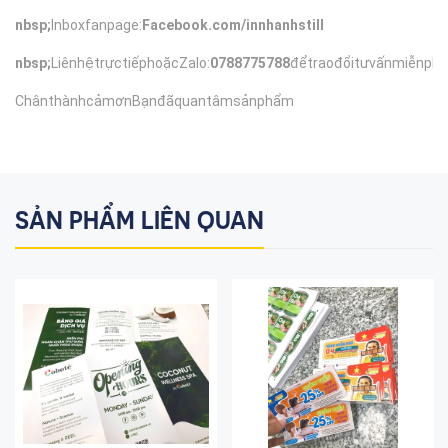
nbsp;
Inboxfanpage:
Facebook.com/innhanhstill
nbsp;
LiênhệtrựctiếphoặcZalo:
0788775788
đểtraođổitưvấnmiễnphí
ChânthànhcảmơnBạnđãquantâmsảnphẩm
SẢN PHẨM LIÊN QUAN