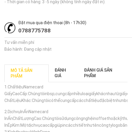
- Thời gian có hàng: 3 -5 ngày (không tính ngày đặt in).
Đặt mua qua điện thoại (8h - 17h30)
0788775788
Tư vấn miễn phí
Bảo hành: Đang cập nhật
ĐÁNH
ĐÁNH GIÁ SẢN
MÔ TẢ SẢN
GIÁ
PHẨM
PHẨM
1.
ChấtliệuNamecard
GiấyCaoCấp:Chúngtôinbsp;cungcấpnhiềuloạigiấykhácnhautừgiấyco
ChấtLiệuKhác:Chúngtôicóthểcungcấpcácchấtliệuđặcbiệtnhưnbs
2.
DịchvụInẤnNamecard
InẤnChấtLượngCao:Chúngtôisửdụngcôngnghệinoffsethoặckỹthuật
InÉpKim:Mộtdịchvụcaocấpgiúpincácchitiếtnhưtêncôngtylogobằng