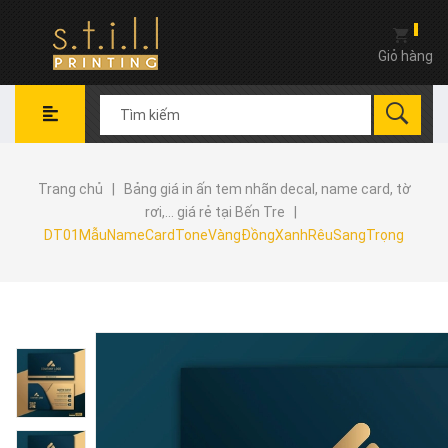
Giỏ hàng
Trang chủ
|
Bảng giá in ấn tem nhãn decal, name card, tờ
rơi,... giá rẻ tại Bến Tre
|
DT01MẫuNameCardToneVàngĐồngXanhRêuSangTrọng