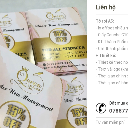
Liên hệ
Tờ rơi A5:
- In offset nhiều
- Giấy Couche C1
- KT Thành Phẩm
- Cắt thành phẩm
+ Thiết kế:
- Thiết kế theo n
- Text và logo (k
- Thời gian chỉnh
- Thời gian có hàn
Đặt mua qu
078877
Tư vấn miễn phí