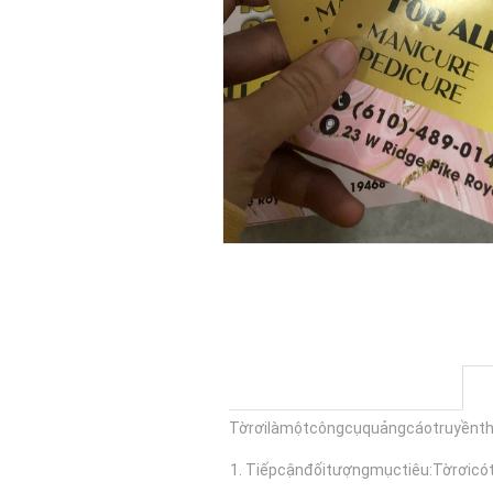
Tờrơilàmộtcôngcụquảngcáotruyềnth
Tiếpcậnđốitượngmụctiêu:Tờrơicó