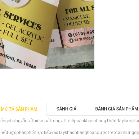
ĐÁNH GIÁ
ĐÁNH GIÁ SẢN PHẨM
MÔ TẢ SẢN PHẨM
ốngnhưngvẫnrấthiệuquảtrongviệctiếpcậnkháchhàng.Dướiđâylàmộtsốl
thểđượcphânphốitrựctiếpvàotaykháchhànghoặcđượctreotạinhữngđ