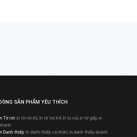
DÒNG SẢN PHẨM YÊU THÍCH
In Tờ rơi:
in tờ rơi A5, In tờ tơi A4, In to roii, in tờ gấp, in
nhanh
In Danh thiếp:
In danh thiếp cá nhân, in danh thiếp doanh