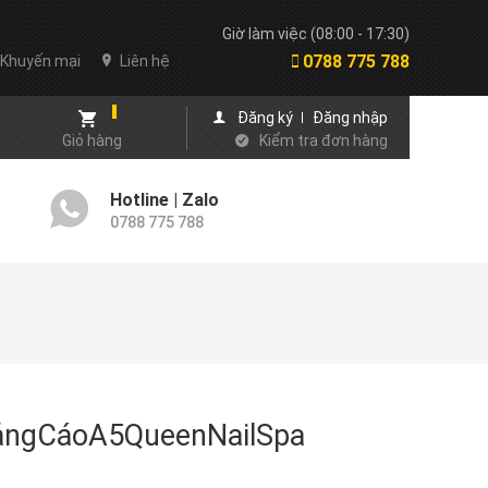
Giờ làm việc (08:00 - 17:30)
0788 775 788
Khuyến mại
Liên hệ
Đăng ký
Đăng nhập
Giỏ hàng
Kiểm tra đơn hàng
Hotline | Zalo
0788 775 788
ảngCáoA5QueenNailSpa