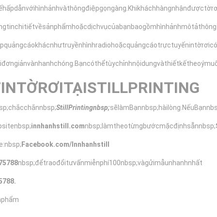
kếhấpdẫnvớihìnhảnhvàthôngđiệpgọngàng.Khikháchhàngnhậnđượctờ
ngtinchitiếtvềsảnphẩmhoặcdịchvụcủabạnbaogồmhìnhảnhmôtảthôngti
pquảngcáokhácnhưtruyềnhìnhradiohoặcquảngcáotrựctuyếnintờrơicó
ơiđơngiảnvànhanhchóng.Bạncóthểtùychỉnhnộidungvàthiếtkếtheoým
NTỜRƠITẠISTILLPRINTING
sp;chắcchắnnbsp;
StillPrintingnbsp;
sẽlàmBạnnbsp;hàilòng.NếuBạnnb
sitenbsp;
innhanhstill.com
nbsp;làmtheotừngbướcmặcđịnhsẵnnbsp;
e:nbsp;
Facebook.com/Innhanhs
till
75788
nbsp;đểtraođổitưvấnmiễnphí100nbsp;vàgửimẫunhanhnhất
5788.
nphẩm