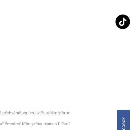
ợiíchvàhiệuquảcủaviệcsửdụngtờrơitrongchiếndịchquảngcáo:
Facebook
ịađiểmcómậtđộngườiqualạicao.Điềunàygiúptiếpcậntrựctiếpvớiđún