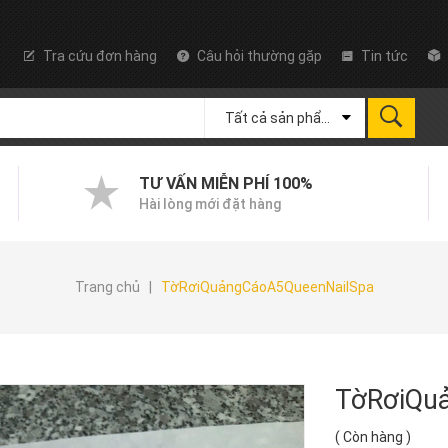
Tra cứu đơn hàng
Câu hỏi thường gặp
Tin tức
Tất cả sản phẩm
TƯ VẤN MIỄN PHÍ 100%
Hài lòng mới đặt hàng
Trang chủ
|
TờRơiQuảngCáoA5QueenNailSpa
TờRơiQu
(
Còn hàng
)