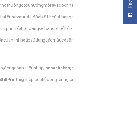
rơihọthườngcóxuhướngmởravàđọcnhanhđểnắmbắtthôngtinquantrọn
nliênhệvàưuđãiđặcbiệt.Kháchhàngcóthểtươngtácvớitờrơiđọcvàlưu
chiphíthấphơnđángkể.Bạncóthểtiếtkiệmnhiềutiềntrongviệcinấnvàp
uốncủamìnhhoặcsửdụngcácmẫucósẵn.Đồngthờiviệcphânphối
sp;đangcónhucầunbsp;
innhanhnbsp;tờrơi
nbsp;hãylàmtheocáccáchsa
StillPrinting
nbsp;sẽchủđộngliênhệlạiBạntrongthờigiansớmnhất.